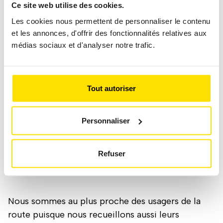
Ce site web utilise des cookies.
situation du trafic. En collaboration avec les Ponts
& Chaussées, nous opérons depuis le centre CITA
Les cookies nous permettent de personnaliser le contenu
et les annonces, d'offrir des fonctionnalités relatives aux
où nous pouvons visualiser en temps réel le
médias sociaux et d'analyser notre trafic.
réseau autoroutier sur plus de 1 200 caméras.
En plus de la radio, nous informons les principaux
Tout autoriser
médias luxembourgeois sur l’évolution de l’état
de la circulation, les chantiers, les routes barrées
ou autres problèmes qui sont diffusés sur
Personnaliser
différents sites et applications dont notre site
internet et notre application ACL App. Nous
Refuser
alimentons également les systèmes de navigation
et diffusons sur les réseaux sociaux.
Nous sommes au plus proche des usagers de la
route puisque nous recueillons aussi leurs