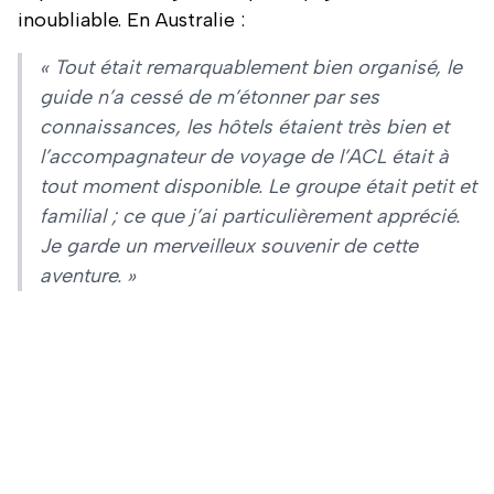
inoubliable. En Australie :
« Tout était remarquablement bien organisé, le
guide n’a cessé de m’étonner par ses
connaissances, les hôtels étaient très bien et
l’accompagnateur de voyage de l’ACL était à
tout moment disponible. Le groupe était petit et
familial ; ce que j’ai particulièrement apprécié.
Je garde un merveilleux souvenir de cette
aventure. »
Pascale se souvient également de ses rencontres
avec des animaux en liberté. Sur l’île Fraser, elle
s’est retrouvée face à un dingo – des moments
qu’elle a immortalisés avec son appareil photo.
Son prochain voyage est déjà planifié. L’ACL