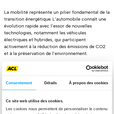
La mobilité représente un pilier fondamental de la
transition énergétique. L’automobile connaît une
évolution rapide avec l’essor de nouvelles
technologies, notamment les véhicules
électriques et hybrides, qui participent
activement à la réduction des émissions de CO2
et à la préservation de l’environnement.
L’ACL accompagne les usagers de la route dans
leur mobilité du quotidien avec impartialité et
indépendance. Nous mettons un point d’honneur à
Consentement
Détails
À propos des cookies
offrir des conseils objectifs et neutres ; que ce
soit pour l’achat d’un véhicule, l’adoption de
Ce site web utilise des cookies.
solutions de mobilité durable ou encore sur les
Les cookies nous permettent de personnaliser le contenu
évolutions législatives liées à la mobilité.