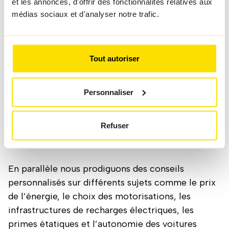
et les annonces, d'offrir des fonctionnalités relatives aux
médias sociaux et d'analyser notre trafic.
En 2024, notre pôle mobilité a réalisé 23
formations et conférences sur différents sujets
tels que l’électromobilité notamment lors des
Tout autoriser
SWIO Days ou des E-Driving Days, l’éco-conduite
et la sécurité routière. Ces interventions
interactives nous permettent de comprendre les
Personnaliser
besoins et les craintes de nos membres et de
répondre à leurs questions.
Refuser
En parallèle nous prodiguons des conseils
personnalisés sur différents sujets comme le prix
de l’énergie, le choix des motorisations, les
infrastructures de recharges électriques, les
primes étatiques et l’autonomie des voitures